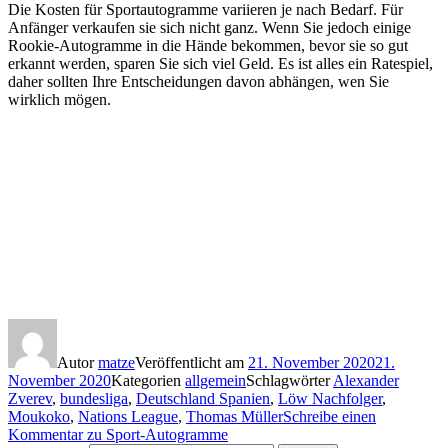
Die Kosten für Sportautogramme variieren je nach Bedarf. Für
Anfänger verkaufen sie sich nicht ganz. Wenn Sie jedoch einige
Rookie-Autogramme in die Hände bekommen, bevor sie so gut
erkannt werden, sparen Sie sich viel Geld. Es ist alles ein Ratespiel,
daher sollten Ihre Entscheidungen davon abhängen, wen Sie
wirklich mögen.
Nations League
Löw Nachfolger
bundesliga
Moukoko
Alexander Zverev
Spanien gegen Deutschland
Thomas Müller
Deutschland Spanien
Mikaela Shiffrin • Slalom • Ski Alpin • Levi
Autor
matze
Veröffentlicht am
21. November 2020
21.
November 2020
Kategorien
allgemein
Schlagwörter
Alexander
Zverev
,
bundesliga
,
Deutschland Spanien
,
Löw Nachfolger
,
Moukoko
,
Nations League
,
Thomas Müller
Schreibe einen
Kommentar
zu Sport-Autogramme