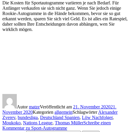
Die Kosten für Sportautogramme variieren je nach Bedarf. Für
Anfänger verkaufen sie sich nicht ganz. Wenn Sie jedoch einige
Rookie-Autogramme in die Hände bekommen, bevor sie so gut
erkannt werden, sparen Sie sich viel Geld. Es ist alles ein Ratespiel,
daher sollten Ihre Entscheidungen davon abhängen, wen Sie
wirklich mögen.
Nations League
Löw Nachfolger
bundesliga
Moukoko
Alexander Zverev
Spanien gegen Deutschland
Thomas Müller
Deutschland Spanien
Mikaela Shiffrin • Slalom • Ski Alpin • Levi
Autor
matze
Veröffentlicht am
21. November 2020
21.
November 2020
Kategorien
allgemein
Schlagwörter
Alexander
Zverev
,
bundesliga
,
Deutschland Spanien
,
Löw Nachfolger
,
Moukoko
,
Nations League
,
Thomas Müller
Schreibe einen
Kommentar
zu Sport-Autogramme