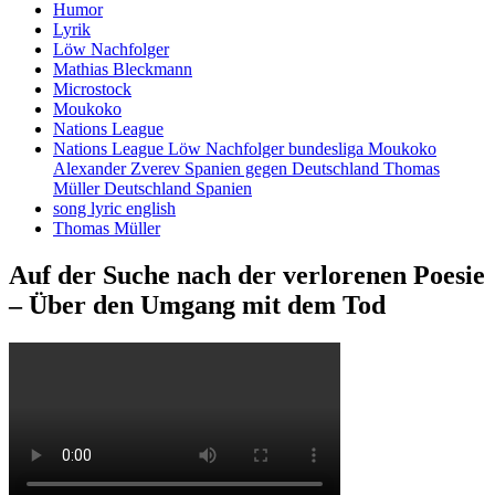
Humor
Lyrik
Löw Nachfolger
Mathias Bleckmann
Microstock
Moukoko
Nations League
Nations League Löw Nachfolger bundesliga Moukoko
Alexander Zverev Spanien gegen Deutschland Thomas
Müller Deutschland Spanien
song lyric english
Thomas Müller
Auf der Suche nach der verlorenen Poesie
– Über den Umgang mit dem Tod