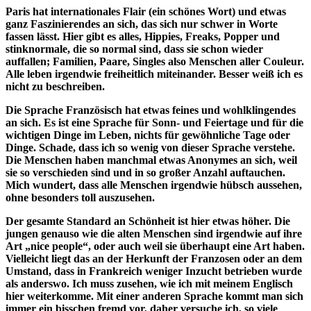
Paris hat internationales Flair (ein schönes Wort) und etwas
ganz Faszinierendes an sich, das sich nur schwer in Worte
fassen lässt. Hier gibt es alles, Hippies, Freaks, Popper und
stinknormale, die so normal sind, dass sie schon wieder
auffallen; Familien, Paare, Singles also Menschen aller Couleur.
Alle leben irgendwie freiheitlich miteinander. Besser weiß ich es
nicht zu beschreiben.
Die Sprache Französisch hat etwas feines und wohlklingendes
an sich. Es ist eine Sprache für Sonn‑ und Feiertage und für die
wichtigen Dinge im Leben, nichts für gewöhnliche Tage oder
Dinge. Schade, dass ich so wenig von dieser Sprache verstehe.
Die Menschen haben manchmal etwas Anonymes an sich, weil
sie so verschieden sind und in so großer Anzahl auftauchen.
Mich wundert, dass alle Menschen irgendwie hübsch aussehen,
ohne besonders toll auszusehen.
Der gesamte Standard an Schönheit ist hier etwas höher. Die
jungen genauso wie die alten Menschen sind irgendwie auf ihre
Art „nice people“, oder auch weil sie überhaupt eine Art haben.
Vielleicht liegt das an der Herkunft der Franzosen oder an dem
Umstand, dass in Frankreich weniger Inzucht betrieben wurde
als anderswo. Ich muss zusehen, wie ich mit meinem Englisch
hier weiterkomme. Mit einer anderen Sprache kommt man sich
immer ein bisschen fremd vor, daher versuche ich, so viele