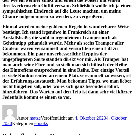
der wie ein Penner stinkt und einem die Polster mit seinen
dreckverkrusteten Outfit versaut. Schließlich wollte ich ja einen
sympathischen Eindruck auf die Leute machen, um meine
Chance mitgenommen zu werden, zu vergrößern.
Einmal wurden meine goldenen Regeln in wunderbarer Weise
bestätigt. Ich stand irgendwo in Frankreich an einer
Ausfallstraße, die wohl in irgendeinem Tramperbuch als
Geheimtipp gehandelt wurde. Mehr als sechs Tramper aller
Couleur waren versammelt und versuchten einen Lift zu
bekommen. Ein paar unverbesserliche Hyppies der
ungepflegteren Sorte standen direkt vor mir. Als Tramper hat
man auch seine Ehre und so stellt man sich hübsch der Reihe
des Eintreffens entsprechend in eine Reihe. Der einzige Vorteil
so viele Konkurrenten an einem Platz versammelt zu wissen, ist
der Erfahrungsaustausch. Man bekommt Tipps, wo man lieber
nicht hingehen soll, oder wo es sich ganz besonders lohnt,
hinzufahren. Das Warten auf den Trip ist dann sehr viel kürzer.
Jedenfalls kommt es einem so vor.
Autor
matze
Veröffentlicht am
4. Oktober 2020
4. Oktober
2020
Kategorien
ebooks