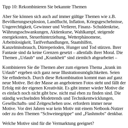
Tipp 10: Rekombinieren Sie bekannte Themen
Aber Sie können sich auch auf immer gültige Themen wie z.B.
Bevölkerungsexplosion, Landflucht, Inflation, Kriegsgeschehnisse,
Ungerechtigkeit, Gewinner und Verlierer, Finanz- Schuldenkrise,
Währungsschwankungen, Aktienkurse, Wahlkampf, steigende
energiekosten, Steuerhinterziehung, Wetterphänomene,
Arbeitslosigkeit, Tarifverhandlungen, Staatshilfen,
Kanzelmissbrauch, Dürreperioden, Hunger und Tod stürzen. Ihrer
Fantasie sind da keine Grenzen gesetzt – allenfalls ihrer Moral. Die
Themen „Urlaub“ und „Krankheit“ sind ziemlich abgearbeitet –
Kombinieren Sie die Themen aber zum eigenen Thema „krank im
Urlaub“ ergeben sich ganz neue Illustrationsmöglichkeiten. Seien
Sie erfinderisch. Durch diese Rekombination kommt man auf ganz
neue Motive. Bei der Masse an angebotenen Fotos steht und fällt der
Erfolg mit der eigenen Kreativität. Es gibt immer wieder Motive die
es einfach noch nicht gibt bzw. nicht mal eben zu finden sind. Die
ständig wechselnden Modetrends und Technikentwicklungen,
Gesellschafts- und Zeitgeschehen usw. erfordern immer neue
Motive. Vor drei Jahren war kein Motiv mit einem Netbook-Nutzer
oder zu den Themen “Schweinegrippe“ und „Flashmobs“ denkbar.
Welche Motive sind für die Vermarktung geeignet?